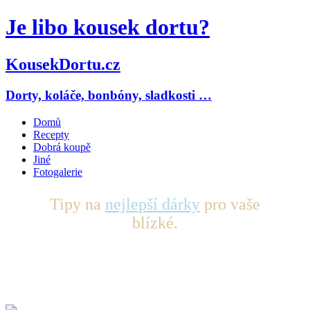
Je libo kousek dortu?
KousekDortu.cz
Dorty, koláče, bonbóny, sladkosti …
Domů
Recepty
Dobrá koupě
Jiné
Fotogalerie
Tipy na
nejlepší dárky
pro vaše
blízké.