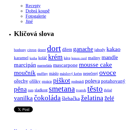
Recepty
Dobrá koupě
Fotogalerie
Jiné
Klíčová slova
dort
ganache
kakao
džem
jahody
citron
bonbony
dezert
krém
mandle
karamel
koláč
maliny
káva
kniha
lemon curd
mousse cake
marcipán
mascarpone
marmeláda
ovoce
moučník
máslo
nepečený
máslový krém
muffiny
piškot
poleva
ořechy
potahovaný
oříšky
pistácie
podmáslí
smetana
těsto
pěna
sladkost
tvaroh
rum
třešně
čokoláda
želatina
vanilka
želé
šlehačka