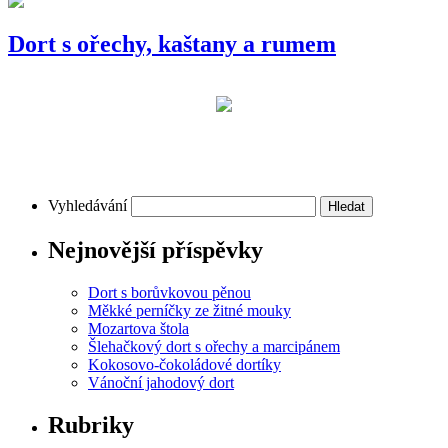
Dort s ořechy, kaštany a rumem
Vyhledávání
Nejnovější příspěvky
Dort s borůvkovou pěnou
Měkké perníčky ze žitné mouky
Mozartova štola
Šlehačkový dort s ořechy a marcipánem
Kokosovo-čokoládové dortíky
Vánoční jahodový dort
Rubriky