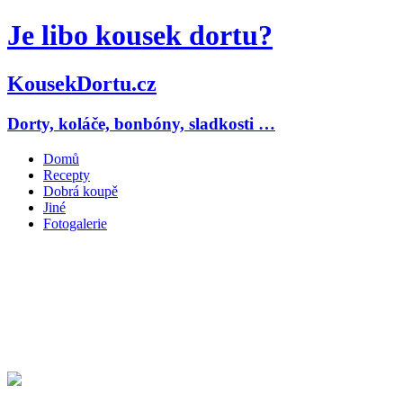
Je libo kousek dortu?
KousekDortu.cz
Dorty, koláče, bonbóny, sladkosti …
Domů
Recepty
Dobrá koupě
Jiné
Fotogalerie