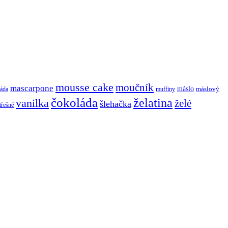
mousse cake
moučník
mascarpone
máslo
máslový
áda
muffiny
čokoláda
želatina
vanilka
želé
šlehačka
třešně