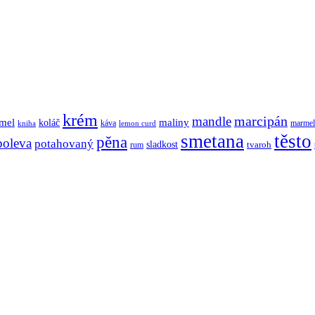
krém
mandle
marcipán
mel
koláč
maliny
káva
marmel
kniha
lemon curd
smetana
těsto
pěna
poleva
potahovaný
sladkost
tvaroh
rum