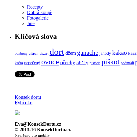
Recepty
Dobrá koupě
Fotogalerie
Jiné
Klíčová slova
dort
ganache
kakao
džem
kara
jahody
citron
bonbony
dezert
ovoce
piškot
ořechy
nepečený
oříšky
krém
pistácie
podmáslí
Kousek dortu
Rybí oko
Eva@KousekDortu.cz
© 2013-16 KousekDortu.cz
Navrženo pro mobily