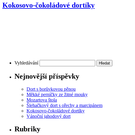
Kokosovo-čokoládové dortíky
Vyhledávání
Nejnovější příspěvky
Dort s borůvkovou pěnou
Měkké perníčky ze žitné mouky
Mozartova štola
Šlehačkový dort s ořechy a marcipánem
Kokosovo-čokoládové dortíky
Vánoční jahodový dort
Rubriky